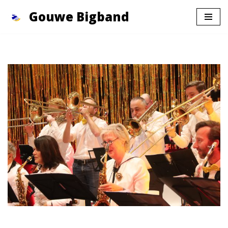
Gouwe Bigband
Ga
naar
de
inhoud