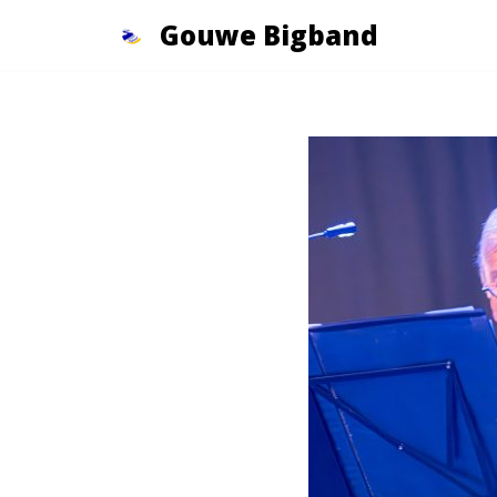
Gouwe Bigband
Ga
naar
de
inhoud